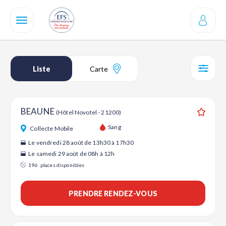
Aller
au
contenu
principal
Liste
Carte
SÉL
BEAUNE
(Hôtel Novotel - 21200)
Ajouter
Sang
Collecte Mobile
Le vendredi 28 août de 13h30 à 17h30
Le samedi 29 août de 08h à 12h
196
places disponibles
PRENDRE RENDEZ-VOUS