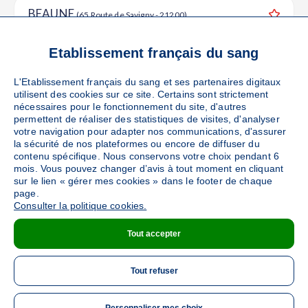
BEAUNE
(65 Route de Savigny - 21200)
Ajouter
Sang
Collecte Mobile
Etablissement français du sang
Le samedi 26 septembre de 08h à 12h
L'Etablissement français du sang et ses partenaires digitaux
utilisent des cookies sur ce site. Certains sont strictement
DÉTAILS DE LA COLLECTE
nécessaires pour le fonctionnement du site, d'autres
permettent de réaliser des statistiques de visites, d'analyser
votre navigation pour adapter nos communications, d'assurer
la sécurité de nos plateformes ou encore de diffuser du
BEAUNE
contenu spécifique. Nous conservons votre choix pendant 6
(19 avenue Charles de Gaulle - 21200)
mois. Vous pouvez changer d’avis à tout moment en cliquant
Ajouter
Sang
Collecte Mobile
sur le lien « gérer mes cookies » dans le footer de chaque
page.
Le vendredi 30 octobre de 11h à 16h
Consulter la politique cookies.
Le samedi 31 octobre de 08h à 12h
Tout accepter
DÉTAILS DE LA COLLECTE
Tout refuser