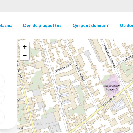
plasma
Don de plaquettes
Qui peut donner ?
Où don
+
−
ME GÉOLOCALISER