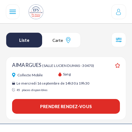
Aller
au
contenu
principal
Liste
Carte
SÉL
AIMARGUES
(SALLE LUCIEN DUMAS - 30470)
Ajouter
Sang
Collecte Mobile
Le mercredi 16 septembre de 14h30 à 19h30
45
places disponibles
PRENDRE RENDEZ-VOUS