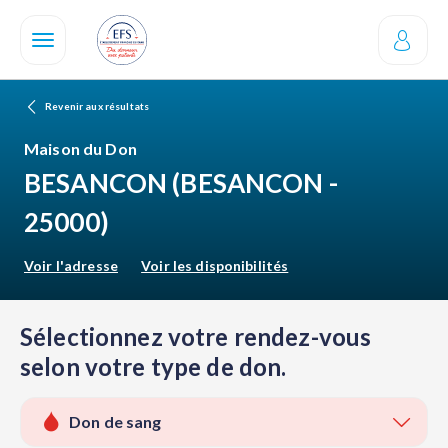
Aller
au
contenu
principal
Revenir aux résultats
Maison du Don
BESANCON
(BESANCON -
25000)
Voir l'adresse
Voir les disponibilités
Sélectionnez votre rendez-vous
selon votre type de don.
Don de sang