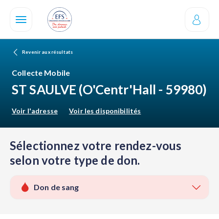
Aller
au
contenu
principal
Revenir aux résultats
Collecte Mobile
ST SAULVE
(O'Centr'Hall - 59980)
Voir l'adresse
Voir les disponibilités
Sélectionnez votre rendez-vous
selon votre type de don.
Don de sang