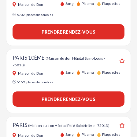
Ajouter
Sang
Plasma
Plaquettes
Maison du Don
5732
places disponibles
PRENDRE RENDEZ-VOUS
PARIS 10ÈME
(Maison du don Hôpital Saint-Louis -
75010)
Ajouter
Sang
Plasma
Plaquettes
Maison du Don
5159
places disponibles
PRENDRE RENDEZ-VOUS
PARIS
(Maison du don Hôpital Pitié-Salpétrière - 75013)
Ajouter
Sang
Plasma
Plaquettes
Maison du Don