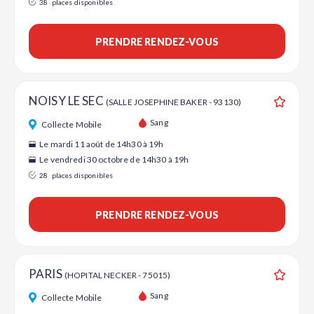
38
places disponibles
PRENDRE RENDEZ-VOUS
NOISY LE SEC
(SALLE JOSEPHINE BAKER - 93130)
Ajouter
Sang
Collecte Mobile
Le mardi 11 août de 14h30 à 19h
Le vendredi 30 octobre de 14h30 à 19h
28
places disponibles
PRENDRE RENDEZ-VOUS
PARIS
(HOPITAL NECKER - 75015)
Ajouter
Sang
Collecte Mobile