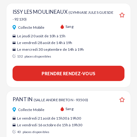
ISSY LES MOULINEAUX
(GYMNASE JULES GUESDE
- 92130)
Ajouter
Sang
Collecte Mobile
Le jeudi 20 août de 10h à 15h
Le vendredi 28 août de 14h à 19h
Le mercredi 30 septembre de 14h à 19h
132
places disponibles
PRENDRE RENDEZ-VOUS
PANTIN
(SALLE ANDRE BRETON - 93500)
Ajouter
Sang
Collecte Mobile
Le vendredi 21 août de 15h30 à 19h30
Le vendredi 16 octobre de 15h à 19h30
43
places disponibles