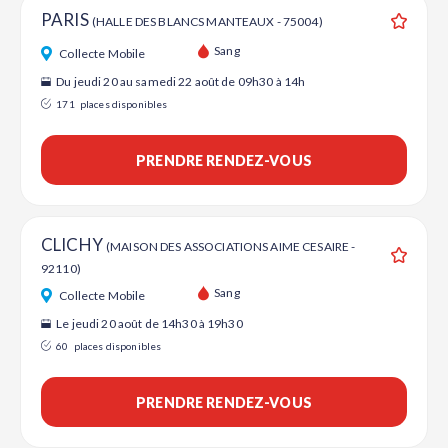
PARIS
(HALLE DES BLANCS MANTEAUX - 75004)
Ajouter
Sang
Collecte Mobile
Du jeudi 20 au samedi 22 août de 09h30 à 14h
171
places disponibles
PRENDRE RENDEZ-VOUS
CLICHY
(MAISON DES ASSOCIATIONS AIME CESAIRE -
92110)
Ajouter
Sang
Collecte Mobile
Le jeudi 20 août de 14h30 à 19h30
60
places disponibles
PRENDRE RENDEZ-VOUS