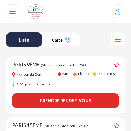
Aller
au
contenu
principal
Liste
Carte
SÉL
PARIS 9ÈME
(Maison du don Trinité - 75009)
Ajouter
Sang
Plasma
Plaquettes
Maison du Don
5120
places disponibles
PRENDRE RENDEZ-VOUS
PARIS 15ÈME
(Maison du don Zola - 75015)