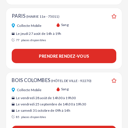
PARIS
(MAIRIE 11e - 75011)
Ajouter
Sang
Collecte Mobile
Le jeudi 27 août de 14h à 19h
77
places disponibles
PRENDRE RENDEZ-VOUS
BOIS COLOMBES
(HÔTEL DE VILLE - 92270)
Ajouter
Sang
Collecte Mobile
Le vendredi 28 août de 14h30 à 19h30
Le vendredi 25 septembre de 14h30 à 19h30
Le samedi 31 octobre de 09h à 14h
85
places disponibles