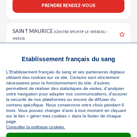
PRENDRE RENDEZ-VOUS
SAINT MAURICE
(CENTRE SPORTIF LE VERSEAU -
94410)
Ajouter
Sang
Collecte Mobile
Le vendredi 28 août de 14h à 19h
Etablissement français du sang
44
places disponibles
L'Etablissement français du sang et ses partenaires digitaux
utilisent des cookies sur ce site. Certains sont strictement
PRENDRE RENDEZ-VOUS
nécessaires pour le fonctionnement du site, d'autres
permettent de réaliser des statistiques de visites, d'analyser
votre navigation pour adapter nos communications, d'assurer
la sécurité de nos plateformes ou encore de diffuser du
PARIS
contenu spécifique. Nous conservons votre choix pendant 6
(MAIRIE DU XV EME - 75015)
mois. Vous pouvez changer d’avis à tout moment en cliquant
Ajouter
Sang
Collecte Mobile
sur le lien « gérer mes cookies » dans le footer de chaque
page.
Le lundi 31 août de 15h à 20h
Consulter la politique cookies.
98
places disponibles