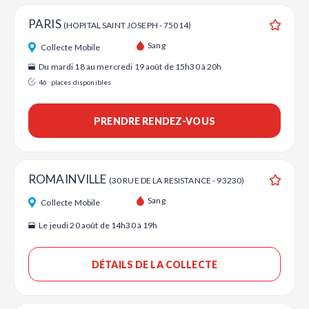
PARIS
(HOPITAL SAINT JOSEPH - 75014)
Ajouter
Sang
Collecte Mobile
Du mardi 18 au mercredi 19 août de 15h30 à 20h
46
places disponibles
PRENDRE RENDEZ-VOUS
ROMAINVILLE
(30 RUE DE LA RESISTANCE - 93230)
Ajouter
Sang
Collecte Mobile
Le jeudi 20 août de 14h30 à 19h
DÉTAILS DE LA COLLECTE