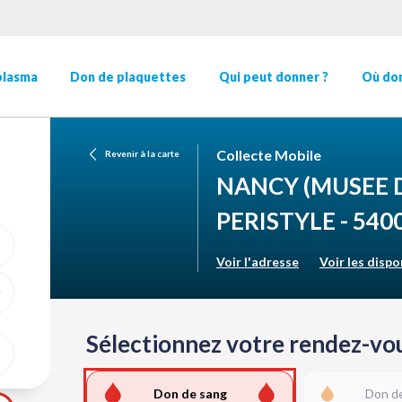
plasma
Don de plaquettes
Qui peut donner ?
Où don
Collecte Mobile
Revenir à la carte
NANCY
(MUSEE 
PERISTYLE - 540
Voir l'adresse
Voir les dispo
ME GÉOLOCALISER
Sélectionnez votre rendez-vou
Don de sang
Don d