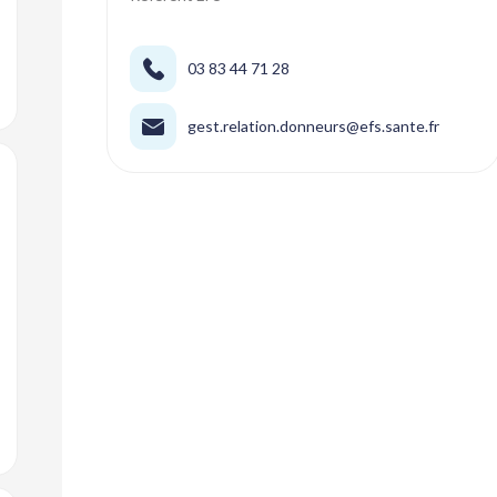
03 83 44 71 28
gest.relation.donneurs@efs.sante.fr
jouter aux favoris
jouter aux favoris