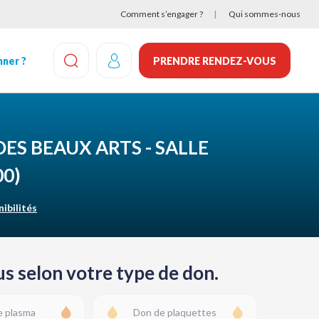
Comment s’engager ?
Qui sommes-nous
ner ?
PRENDRE RENDEZ-VOUS
EFFECTUEZ UNE RECHERCHE
DES BEAUX ARTS - SALLE
00)
nibilités
s selon votre type de don.
e plasma
Don de plaquettes