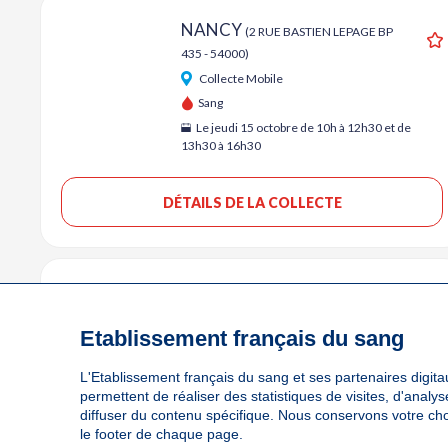
NANCY
(2 RUE BASTIEN LEPAGE BP
435 - 54000)
Collecte Mobile
Sang
Le jeudi 15 octobre de 10h à 12h30 et de
13h30 à 16h30
DÉTAILS DE LA COLLECTE
NANCY
A
(1 PLACE STANISLAS - 54000)
Collecte Mobile
Etablissement français du sang
Sang
L'Etablissement français du sang et ses partenaires digitau
Du vendredi 16 au samedi 17 octobre de
permettent de réaliser des statistiques de visites, d'anal
10h30 à 18h
diffuser du contenu spécifique. Nous conservons votre ch
le footer de chaque page.