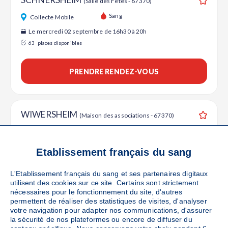
(Salle des Fêtes - 67370)
Ajouter
Sang
Collecte Mobile
Le mercredi 02 septembre de 16h30 à 20h
63
places disponibles
PRENDRE RENDEZ-VOUS
WIWERSHEIM
(Maison des associations - 67370)
Ajouter
Sang
Collecte Mobile
Le mardi 08 septembre de 16h30 à 20h
Etablissement français du sang
83
places disponibles
L'Etablissement français du sang et ses partenaires digitaux
utilisent des cookies sur ce site. Certains sont strictement
PRENDRE RENDEZ-VOUS
nécessaires pour le fonctionnement du site, d'autres
permettent de réaliser des statistiques de visites, d'analyser
votre navigation pour adapter nos communications, d'assurer
la sécurité de nos plateformes ou encore de diffuser du