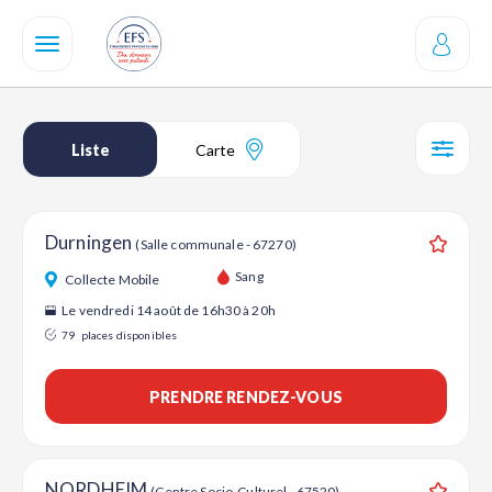
Aller
au
contenu
principal
Liste
Carte
SÉL
Durningen
(Salle communale - 67270)
Ajouter
Sang
Collecte Mobile
Le vendredi 14 août de 16h30 à 20h
79
places disponibles
PRENDRE RENDEZ-VOUS
NORDHEIM
(Centre Socio-Culturel - 67520)