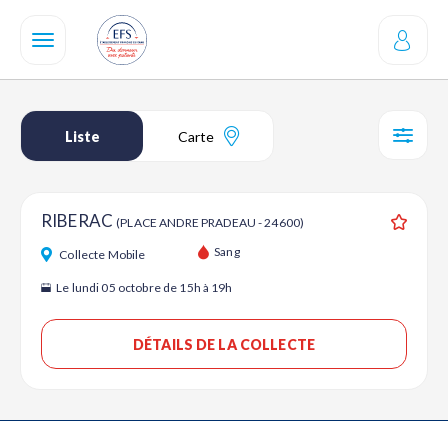
Aller
au
contenu
principal
Liste
Carte
SÉL
RIBERAC
(PLACE ANDRE PRADEAU - 24600)
Ajouter
Sang
Collecte Mobile
Le lundi 05 octobre de 15h à 19h
DÉTAILS DE LA COLLECTE