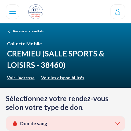
Aller
au
contenu
principal
Revenir aux résultats
Collecte Mobile
CREMIEU
(SALLE SPORTS &
LOISIRS - 38460)
Voir l'adresse
Voir les disponibilités
Sélectionnez votre rendez-vous
selon votre type de don.
Don de sang