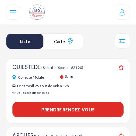
Aller
au
contenu
principal
Liste
Carte
SÉL
QUIESTEDE
(Salle des Sports - 62120)
Ajouter
Sang
Collecte Mobile
Le samedi 29 août de 08h à 12h
75
places disponibles
PRENDRE RENDEZ-VOUS
ARQUES
(SALLE P. DEVILLERS - 62510)