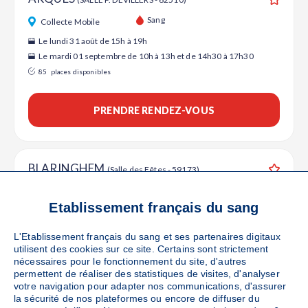
Ajouter
Sang
Collecte Mobile
Le lundi 31 août de 15h à 19h
Le mardi 01 septembre de 10h à 13h et de 14h30 à 17h30
85
places disponibles
PRENDRE RENDEZ-VOUS
BLARINGHEM
(Salle des Fêtes - 59173)
Ajouter
Sang
Collecte Mobile
Etablissement français du sang
Le mercredi 02 septembre de 15h à 19h
64
places disponibles
L'Etablissement français du sang et ses partenaires digitaux
utilisent des cookies sur ce site. Certains sont strictement
nécessaires pour le fonctionnement du site, d'autres
PRENDRE RENDEZ-VOUS
permettent de réaliser des statistiques de visites, d'analyser
votre navigation pour adapter nos communications, d'assurer
la sécurité de nos plateformes ou encore de diffuser du