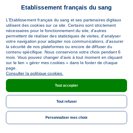
AUCH) - 32000)
Ajouter
Etablissement français du sang
Sang
Collecte Mobile
Le mercredi 09 septembre de 12h30 à 16h30
L'Etablissement français du sang et ses partenaires digitaux
64
places disponibles
utilisent des cookies sur ce site. Certains sont strictement
nécessaires pour le fonctionnement du site, d'autres
permettent de réaliser des statistiques de visites, d'analyser
PRENDRE RENDEZ-VOUS
votre navigation pour adapter nos communications, d'assurer
la sécurité de nos plateformes ou encore de diffuser du
contenu spécifique. Nous conservons votre choix pendant 6
mois. Vous pouvez changer d’avis à tout moment en cliquant
sur le lien « gérer mes cookies » dans le footer de chaque
page.
Consulter la politique cookies.
Tout accepter
Tout refuser
Personnaliser mes choix
ME 