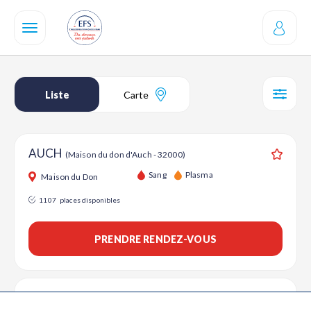
Aller
au
contenu
principal
Liste
Carte
SÉL
AUCH
(Maison du don d'Auch - 32000)
Ajouter
Sang
Plasma
Maison du Don
1107
places disponibles
PRENDRE RENDEZ-VOUS
AUCH
(LE GRAND CHENE (GALERIE INTERMARCHE