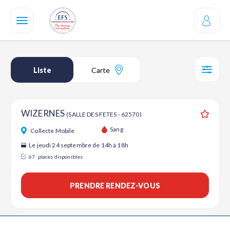
Aller
au
contenu
principal
Liste
Carte
SÉL
WIZERNES
(SALLE DES FETES - 62570)
Ajouter
Sang
Collecte Mobile
Le jeudi 24 septembre de 14h à 18h
67
places disponibles
PRENDRE RENDEZ-VOUS