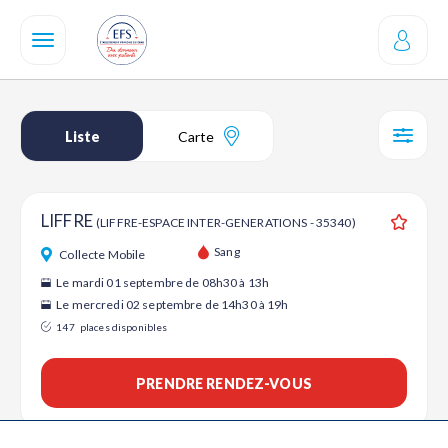
Aller
au
contenu
principal
Liste
Carte
SÉL
LIFFRE
(LIFFRE-ESPACE INTER-GENERATIONS - 35340)
Ajouter
Sang
Collecte Mobile
Le mardi 01 septembre de 08h30 à 13h
Le mercredi 02 septembre de 14h30 à 19h
147
places disponibles
PRENDRE RENDEZ-VOUS