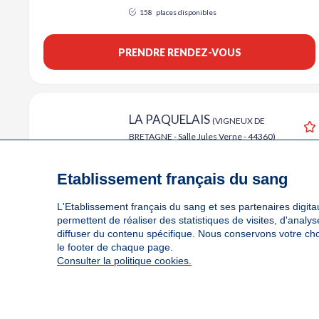
158
places disponibles
PRENDRE RENDEZ-VOUS
LA PAQUELAIS
(VIGNEUX DE
BRETAGNE - Salle Jules Verne - 44360)
A
Collecte Mobile
Sang
Etablissement français du sang
Le lundi 14 septembre de 16h à 19h30
L'Etablissement français du sang et ses partenaires digitau
100
places disponibles
permettent de réaliser des statistiques de visites, d'anal
diffuser du contenu spécifique. Nous conservons votre ch
PRENDRE RENDEZ-VOUS
le footer de chaque page.
Consulter la politique cookies.
SAUTRON
(SAUTRON - Espace de la