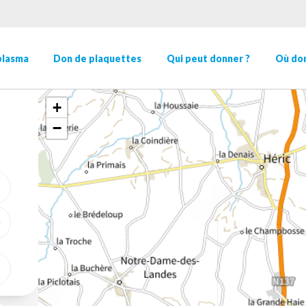
plasma
Don de plaquettes
Qui peut donner ?
Où don
+
−
ME GÉOLOCALISER