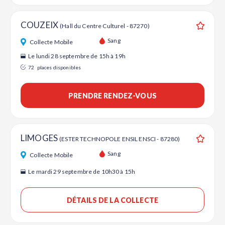
COUZEIX
(Hall du Centre Culturel - 87270)
Ajouter
Sang
Collecte Mobile
Le lundi 28 septembre de 15h à 19h
72
places disponibles
PRENDRE RENDEZ-VOUS
LIMOGES
(ESTER TECHNOPOLE ENSIL ENSCI - 87280)
Ajouter
Sang
Collecte Mobile
Le mardi 29 septembre de 10h30 à 15h
DÉTAILS DE LA COLLECTE