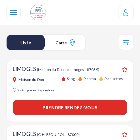
Aller
au
contenu
principal
Liste
Carte
SÉL
LIMOGES
(Maison du Don de Limoges - 87039)
Ajouter
Sang
Plasma
Plaquettes
Maison du Don
2945
places disponibles
PRENDRE RENDEZ-VOUS
LIMOGES
(C.H. ESQUIROL - 87000)