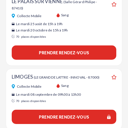
LE PALAIS SUR VIENNE
(Salle Gérard Philipe -
87410)
Ajouter
Sang
Collecte Mobile
Le mardi 25 août de 15h à 19h
Le mardi 20 octobre de 15h à 19h
70
places disponibles
PRENDRE RENDEZ-VOUS
LIMOGES
(LEGRAND DE LATTRE - INNOVAL - 87000)
Ajouter
Sang
Collecte Mobile
Le mardi 08 septembre de 09h30 à 13h30
70
places disponibles
PRENDRE RENDEZ-VOUS