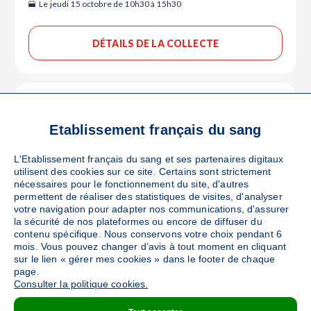
Le jeudi 15 octobre de 10h30 à 15h30
DÉTAILS DE LA COLLECTE
LIMOGES
(16 Rue Bernard Descottes - 87000)
Ajouter
Sang
Collecte Mobile
Etablissement français du sang
Le vendredi 30 octobre de 10h30 à 15h30
L'Etablissement français du sang et ses partenaires digitaux
utilisent des cookies sur ce site. Certains sont strictement
nécessaires pour le fonctionnement du site, d'autres
DÉTAILS DE LA COLLECTE
permettent de réaliser des statistiques de visites, d'analyser
votre navigation pour adapter nos communications, d'assurer
la sécurité de nos plateformes ou encore de diffuser du
contenu spécifique. Nous conservons votre choix pendant 6
LIMOGES
mois. Vous pouvez changer d’avis à tout moment en cliquant
(20 Rue Pierre Boulez - 87000)
sur le lien « gérer mes cookies » dans le footer de chaque
Ajouter
Sang
Collecte Mobile
page.
Consulter la politique cookies.
Le lundi 02 novembre de 10h30 à 14h30