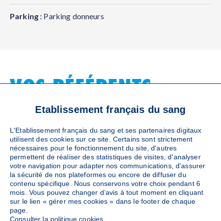
Parking :
Parking donneurs
VOS RÉFÉRENTS
LOCAUX
Etablissement français du sang
L'Etablissement français du sang et ses partenaires digitaux
utilisent des cookies sur ce site. Certains sont strictement
nécessaires pour le fonctionnement du site, d'autres
. SERVICE RELATION DONNEURS : 0
permettent de réaliser des statistiques de visites, d'analyser
800 972 100
votre navigation pour adapter nos communications, d'assurer
Référent EFS
la sécurité de nos plateformes ou encore de diffuser du
contenu spécifique. Nous conservons votre choix pendant 6
mois. Vous pouvez changer d’avis à tout moment en cliquant
Appelez-nous du lundi au vendredi de 9h à 19h. A
sur le lien « gérer mes cookies » dans le footer de chaque
ppel gratuit.
page.
Consulter la politique cookies.