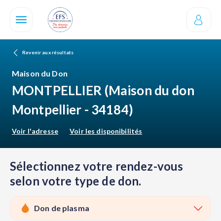
Aller
au
contenu
principal
Revenir aux résultats
Maison du Don
MONTPELLIER
(Maison du don
Montpellier - 34184)
Voir l'adresse
Voir les disponibilités
Sélectionnez votre rendez-vous
selon votre type de don.
Don de plasma