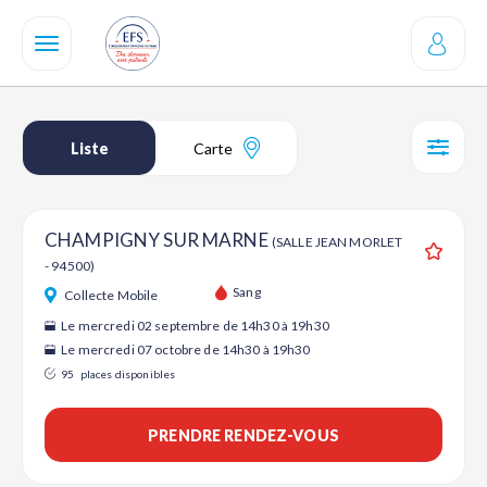
Aller
au
contenu
principal
Liste
Carte
SÉL
CHAMPIGNY SUR MARNE
(SALLE JEAN MORLET
- 94500)
Ajouter
Sang
Collecte Mobile
Le mercredi 02 septembre de 14h30 à 19h30
Le mercredi 07 octobre de 14h30 à 19h30
95
places disponibles
PRENDRE RENDEZ-VOUS