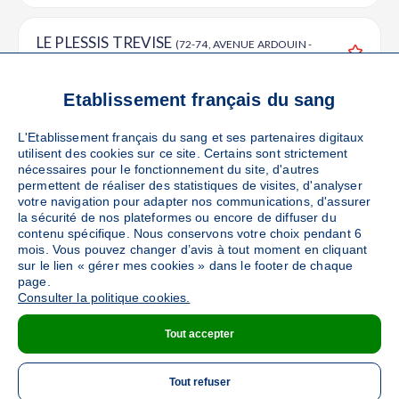
LE PLESSIS TREVISE
(72-74, AVENUE ARDOUIN -
94420)
Ajouter
Sang
Collecte Mobile
Etablissement français du sang
Le samedi 03 octobre de 09h30 à 14h
L'Etablissement français du sang et ses partenaires digitaux
utilisent des cookies sur ce site. Certains sont strictement
DÉTAILS DE LA COLLECTE
nécessaires pour le fonctionnement du site, d'autres
permettent de réaliser des statistiques de visites, d'analyser
votre navigation pour adapter nos communications, d'assurer
la sécurité de nos plateformes ou encore de diffuser du
contenu spécifique. Nous conservons votre choix pendant 6
BRY SUR MARNE
(GRANDE RUE CHARLES DE
mois. Vous pouvez changer d’avis à tout moment en cliquant
GAULLE - 94360)
Ajouter
sur le lien « gérer mes cookies » dans le footer de chaque
page.
Sang
Collecte Mobile
Consulter la politique cookies.
Le dimanche 04 octobre de 09h à 14h
Tout accepter
DÉTAILS DE LA COLLECTE
Tout refuser