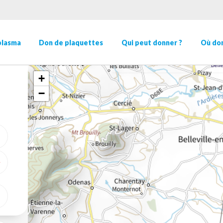
plasma
Don de plaquettes
Qui peut donner ?
Où don
+
−
ME GÉOLOCALISER