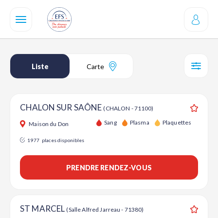
Aller
au
contenu
principal
Liste
Carte
SÉL
CHALON SUR SAÔNE
(CHALON - 71100)
Ajouter
Sang
Plasma
Plaquettes
Maison du Don
1977
places disponibles
PRENDRE RENDEZ-VOUS
ST MARCEL
(Salle Alfred Jarreau - 71380)