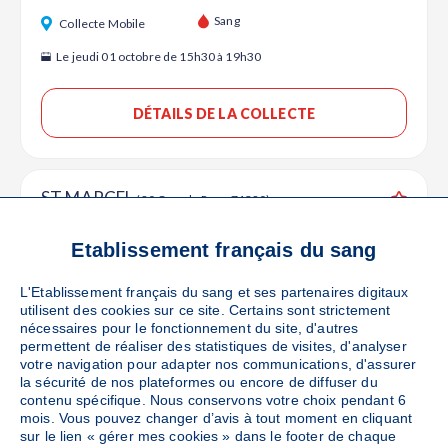
Ajouter
Sang
Collecte Mobile
Le jeudi 01 octobre de 15h30 à 19h30
DÉTAILS DE LA COLLECTE
ST MARCEL
(80 Grande Rue - 71380)
Ajouter
Sang
Collecte Mobile
Etablissement français du sang
Le vendredi 16 octobre de 15h30 à 19h30
L'Etablissement français du sang et ses partenaires digitaux
utilisent des cookies sur ce site. Certains sont strictement
DÉTAILS DE LA COLLECTE
nécessaires pour le fonctionnement du site, d'autres
permettent de réaliser des statistiques de visites, d'analyser
votre navigation pour adapter nos communications, d'assurer
la sécurité de nos plateformes ou encore de diffuser du
contenu spécifique. Nous conservons votre choix pendant 6
ST GERMAIN DU PLAIN
(Place de la Mairie -
mois. Vous pouvez changer d’avis à tout moment en cliquant
71370)
Ajouter
sur le lien « gérer mes cookies » dans le footer de chaque