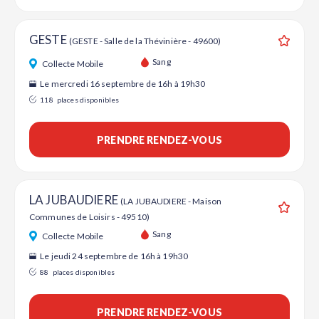
GESTE
(GESTE - Salle de la Thévinière - 49600)
Ajouter
Sang
Collecte Mobile
Le mercredi 16 septembre de 16h à 19h30
118
places disponibles
PRENDRE RENDEZ-VOUS
LA JUBAUDIERE
(LA JUBAUDIERE - Maison
Communes de Loisirs - 49510)
Ajouter
Sang
Collecte Mobile
Le jeudi 24 septembre de 16h à 19h30
88
places disponibles
PRENDRE RENDEZ-VOUS