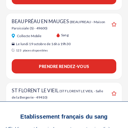
BEAUPRÉAU EN MAUGES
(BEAUPREAU - Maison
Paroissiale (S) - 49600)
Ajouter
Sang
Collecte Mobile
Le lundi 19 octobre de 16h à 19h30
123
places disponibles
PRENDRE RENDEZ-VOUS
ST FLORENT LE VIEIL
(ST FLORENT LE VIEIL - Salle
de la Bergerie - 49410)
Ajouter
Sang
Collecte Mobile
Le vendredi 23 octobre de 16h à 19h30
Etablissement français du sang
120
places disponibles