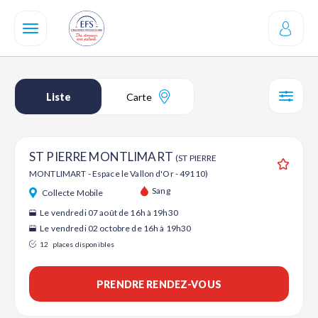
Aller
au
contenu
principal
Liste
Carte
SÉL
ST PIERRE MONTLIMART
(ST PIERRE
MONTLIMART - Espace le Vallon d'Or - 49110)
Ajouter
Sang
Collecte Mobile
Le vendredi 07 août de 16h à 19h30
Le vendredi 02 octobre de 16h à 19h30
12
places disponibles
PRENDRE RENDEZ-VOUS