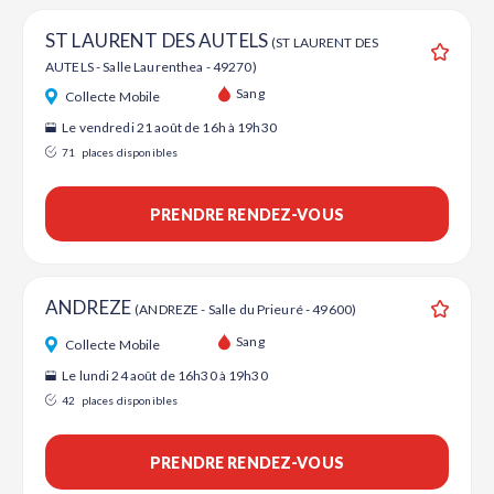
ST LAURENT DES AUTELS
(ST LAURENT DES
AUTELS - Salle Laurenthea - 49270)
Ajouter
Sang
Collecte Mobile
Le vendredi 21 août de 16h à 19h30
71
places disponibles
PRENDRE RENDEZ-VOUS
ANDREZE
(ANDREZE - Salle du Prieuré - 49600)
Ajouter
Sang
Collecte Mobile
Le lundi 24 août de 16h30 à 19h30
42
places disponibles
PRENDRE RENDEZ-VOUS