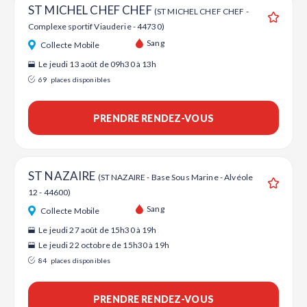
ST MICHEL CHEF CHEF
(ST MICHEL CHEF CHEF -
Complexe sportif Viauderie - 44730)
Ajouter
Sang
Collecte Mobile
Le jeudi 13 août de 09h30 à 13h
69
places disponibles
PRENDRE RENDEZ-VOUS
ST NAZAIRE
(ST NAZAIRE - Base Sous Marine - Alvéole
12 - 44600)
Ajouter
Sang
Collecte Mobile
Le jeudi 27 août de 15h30 à 19h
Le jeudi 22 octobre de 15h30 à 19h
84
places disponibles
PRENDRE RENDEZ-VOUS