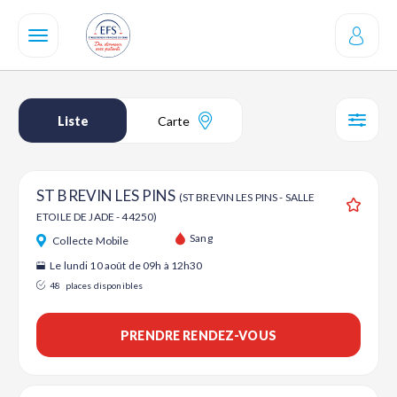
Aller
au
contenu
principal
Liste
Carte
SÉL
ST BREVIN LES PINS
(ST BREVIN LES PINS - SALLE
ETOILE DE JADE - 44250)
Ajouter
Sang
Collecte Mobile
Le lundi 10 août de 09h à 12h30
48
places disponibles
PRENDRE RENDEZ-VOUS