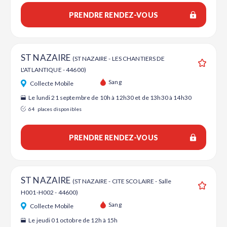
PRENDRE RENDEZ-VOUS
ST NAZAIRE
(ST NAZAIRE - LES CHANTIERS DE
L'ATLANTIQUE - 44600)
Ajouter
Sang
Collecte Mobile
Le lundi 21 septembre de 10h à 12h30 et de 13h30 à 14h30
64
places disponibles
PRENDRE RENDEZ-VOUS
ST NAZAIRE
(ST NAZAIRE - CITE SCOLAIRE - Salle
H001-H002 - 44600)
Ajouter
Sang
Collecte Mobile
Le jeudi 01 octobre de 12h à 15h