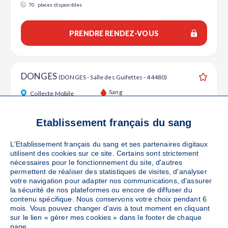
70
places disponibles
PRENDRE RENDEZ-VOUS
DONGES
(DONGES - Salle des Guifettes - 44480)
Ajouter
Sang
Collecte Mobile
Le mardi 13 octobre de 16h à 19h30
59
places disponibles
Etablissement français du sang
L'Etablissement français du sang et ses partenaires digitaux
PRENDRE RENDEZ-VOUS
utilisent des cookies sur ce site. Certains sont strictement
nécessaires pour le fonctionnement du site, d'autres
permettent de réaliser des statistiques de visites, d'analyser
votre navigation pour adapter nos communications, d'assurer
ST BREVIN LES PINS
la sécurité de nos plateformes ou encore de diffuser du
(ST BREVIN LES PINS - SALLE
contenu spécifique. Nous conservons votre choix pendant 6
DE L ETOILE DE JADE - 44250)
Ajouter
mois. Vous pouvez changer d’avis à tout moment en cliquant
Sang
Collecte Mobile
sur le lien « gérer mes cookies » dans le footer de chaque
page.