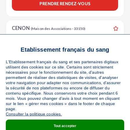
PRENDRE RENDEZ-VOUS
CENON
(Maison des Associations - 33150)
Ajouter
Sang
Collecte Mobile
Le vendredi 11 septembre de 15h30 à 19h30
Etablissement français du sang
93
places disponibles
L'Etablissement français du sang et ses partenaires digitaux
utilisent des cookies sur ce site. Certains sont strictement
PRENDRE RENDEZ-VOUS
nécessaires pour le fonctionnement du site, d'autres
permettent de réaliser des statistiques de visites, d'analyser
votre navigation pour adapter nos communications, d'assurer
la sécurité de nos plateformes ou encore de diffuser du
LORMONT
contenu spécifique. Nous conservons votre choix pendant 6
(Espace Brassens Camus - 33310)
mois. Vous pouvez changer d’avis à tout moment en cliquant
Ajouter
Sang
Collecte Mobile
sur le lien « gérer mes cookies » dans le footer de chaque
page.
Le lundi 28 septembre de 15h30 à 19h
Consulter la politique cookies.
82
places disponibles
Tout accepter