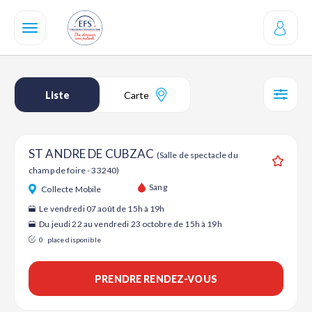
Aller
au
contenu
principal
Liste
Carte
SÉL
ST ANDRE DE CUBZAC
(Salle de spectacle du
champ de foire - 33240)
Ajouter
Sang
Collecte Mobile
Le vendredi 07 août de 15h à 19h
Du jeudi 22 au vendredi 23 octobre de 15h à 19h
0
place disponible
PRENDRE RENDEZ-VOUS