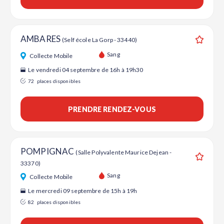
AMBARES
(Self école La Gorp - 33440)
Ajouter
Sang
Collecte Mobile
Le vendredi 04 septembre de 16h à 19h30
72
places disponibles
PRENDRE RENDEZ-VOUS
POMPIGNAC
(Salle Polyvalente Maurice Dejean -
33370)
Ajouter
Sang
Collecte Mobile
Le mercredi 09 septembre de 15h à 19h
82
places disponibles