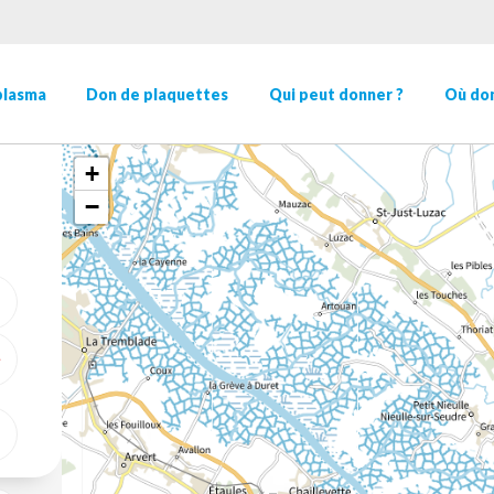
plasma
Don de plaquettes
Qui peut donner ?
Où don
+
−
ME GÉOLOCALISER