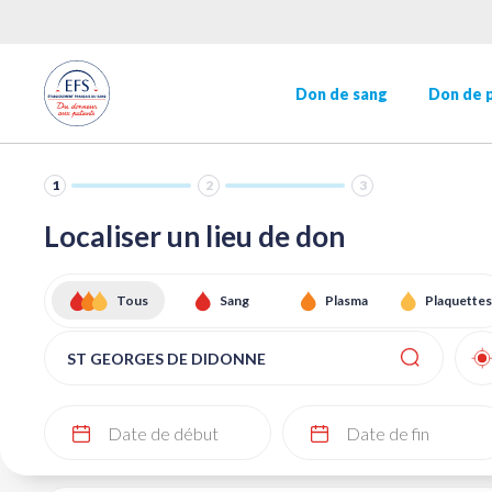
MENU
Aller
au
contenu
HEADER
Navigation
principal
Don de sang
Don de 
principale
SECONDAIRE
1
2
3
Localiser un lieu de don
Tous
Sang
Plasma
Plaquettes