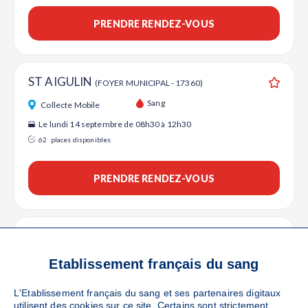
PRENDRE RENDEZ-VOUS
ST AIGULIN
(FOYER MUNICIPAL - 17360)
Ajouter
Sang
Collecte Mobile
Le lundi 14 septembre de 08h30 à 12h30
62
places disponibles
PRENDRE RENDEZ-VOUS
RIBERAC
(PLACE ANDRE PRADEAU - 24600)
Ajouter
Sang
Collecte Mobile
Etablissement français du sang
Le lundi 05 octobre de 15h à 19h
L'Etablissement français du sang et ses partenaires digitaux
utilisent des cookies sur ce site. Certains sont strictement