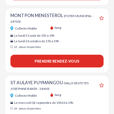
MONTPON MENESTEROL
(FOYER MUNICIPAL -
24700)
Ajouter
Sang
Collecte Mobile
Le lundi 31 août de 15h à 19h
Le lundi 26 octobre de 15h à 19h
65
places disponibles
PRENDRE RENDEZ-VOUS
ST AULAYE PUYMANGOU
(SALLE DES FETES
JOSEPHINE BAKER - 24410)
Ajouter
Sang
Collecte Mobile
Le mercredi 02 septembre de 15h30 à 19h
66
places disponibles