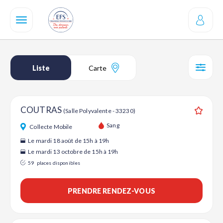
Aller
au
contenu
principal
Liste
Carte
SÉL
COUTRAS
(Salle Polyvalente - 33230)
Ajouter
Sang
Collecte Mobile
Le mardi 18 août de 15h à 19h
Le mardi 13 octobre de 15h à 19h
59
places disponibles
PRENDRE RENDEZ-VOUS