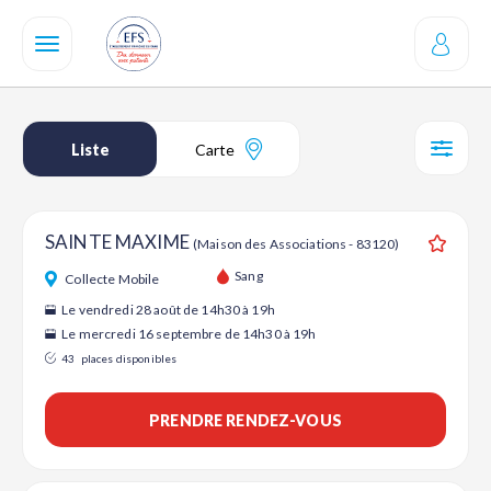
Aller
au
contenu
principal
Liste
Carte
SÉL
SAINTE MAXIME
(Maison des Associations - 83120)
Ajouter
Sang
Collecte Mobile
Le vendredi 28 août de 14h30 à 19h
Le mercredi 16 septembre de 14h30 à 19h
43
places disponibles
PRENDRE RENDEZ-VOUS