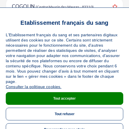
COGOLIN
(Centre Maurin des Maures - 83310)
Ajouter
Sang
Collecte Mobile
Etablissement français du sang
Le mardi 06 octobre de 08h à 12h30
45
places disponibles
L'Etablissement français du sang et ses partenaires digitaux
utilisent des cookies sur ce site. Certains sont strictement
nécessaires pour le fonctionnement du site, d'autres
PRENDRE RENDEZ-VOUS
permettent de réaliser des statistiques de visites, d'analyser
votre navigation pour adapter nos communications, d'assurer
la sécurité de nos plateformes ou encore de diffuser du
contenu spécifique. Nous conservons votre choix pendant 6
LA CROIX VALMER
mois. Vous pouvez changer d’avis à tout moment en cliquant
(Place des Palmiers - 83420)
sur le lien « gérer mes cookies » dans le footer de chaque
Ajouter
Sang
Collecte Mobile
page.
Consulter la politique cookies.
Le mercredi 14 octobre de 08h à 12h30
Tout accepter
DÉTAILS DE LA COLLECTE
Tout refuser