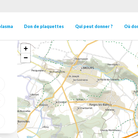
plasma
Don de plaquettes
Qui peut donner ?
Où don
+
−
ME GÉOLOCALISER