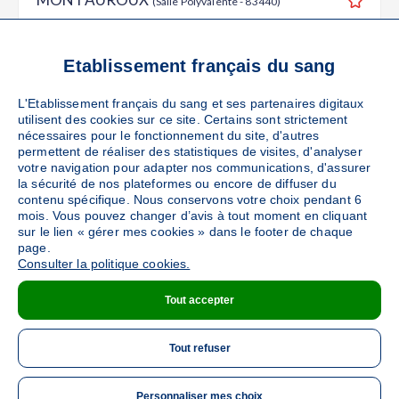
(Salle Polyvalente - 83440)
Ajouter
Sang
Collecte Mobile
Le jeudi 17 septembre de 14h30 à 19h
Etablissement français du sang
50
places disponibles
L'Etablissement français du sang et ses partenaires digitaux
utilisent des cookies sur ce site. Certains sont strictement
PRENDRE RENDEZ-VOUS
nécessaires pour le fonctionnement du site, d'autres
permettent de réaliser des statistiques de visites, d'analyser
votre navigation pour adapter nos communications, d'assurer
la sécurité de nos plateformes ou encore de diffuser du
PEYMEINADE
contenu spécifique. Nous conservons votre choix pendant 6
(Salle des Fêtes - 06530)
mois. Vous pouvez changer d’avis à tout moment en cliquant
Ajouter
Sang
Collecte Mobile
sur le lien « gérer mes cookies » dans le footer de chaque
page.
Le jeudi 24 septembre de 14h30 à 19h
Consulter la politique cookies.
50
places disponibles
Tout accepter
PRENDRE RENDEZ-VOUS
Tout refuser
Personnaliser mes choix