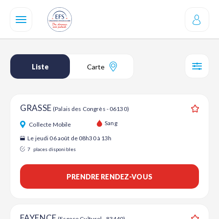
Aller
au
contenu
principal
Liste
Carte
SÉL
GRASSE
(Palais des Congrès - 06130)
Ajouter
Sang
Collecte Mobile
Le jeudi 06 août de 08h30 à 13h
7
places disponibles
PRENDRE RENDEZ-VOUS
FAYENCE
(Espace Culturel - 83440)