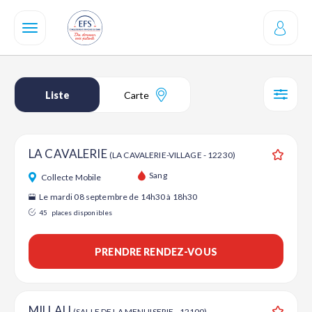
Aller
au
contenu
principal
Liste
Carte
SÉL
LA CAVALERIE
(LA CAVALERIE-VILLAGE - 12230)
Ajouter
Sang
Collecte Mobile
Le mardi 08 septembre de 14h30 à 18h30
45
places disponibles
PRENDRE RENDEZ-VOUS
MILLAU
(SALLE DE LA MENUISERIE - 12100)