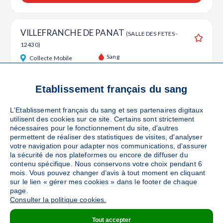
VILLEFRANCHE DE PANAT
(SALLE DES FETES -
12430)
Ajouter
Sang
Collecte Mobile
Le mardi 06 octobre de 14h à 18h
48
places disponibles
Etablissement français du sang
L'Etablissement français du sang et ses partenaires digitaux
PRENDRE RENDEZ-VOUS
utilisent des cookies sur ce site. Certains sont strictement
nécessaires pour le fonctionnement du site, d'autres
permettent de réaliser des statistiques de visites, d'analyser
votre navigation pour adapter nos communications, d'assurer
SAINT AFFRIQUE
(SALLE POLYVALENTE - 12400)
la sécurité de nos plateformes ou encore de diffuser du
Ajouter
contenu spécifique. Nous conservons votre choix pendant 6
Sang
Collecte Mobile
mois. Vous pouvez changer d’avis à tout moment en cliquant
sur le lien « gérer mes cookies » dans le footer de chaque
Le mardi 13 octobre de 09h30 à 14h et de 14h à 18h30
page.
Du mercredi 14 au jeudi 15 octobre de 14h à 18h30
Consulter la politique cookies.
213
places disponibles
Tout accepter