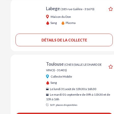
Labege
(185 rue Galilée - 31670)
A
Maison du Don
Sang
Plasma
DÉTAILS DE LA COLLECTE
Toulouse
(CNES (SALLE LEONARD DE
VINCI) - 31401)
A
Collecte Mobile
Sang
Le lundi 31 août de 13h30 à 16h30
Le mardi 01 septembre de 09h à 11h30 et de
13h à 16h
169
places disponibles