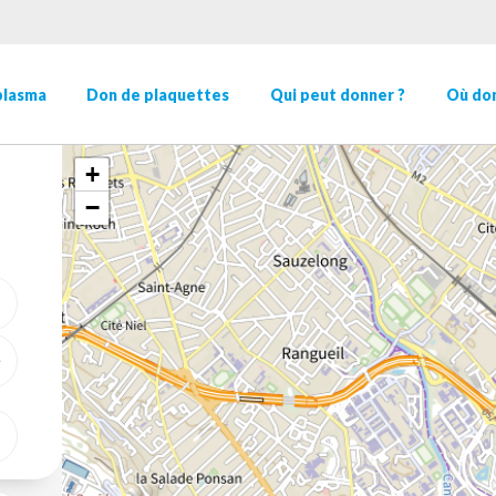
plasma
Don de plaquettes
Qui peut donner ?
Où don
+
−
ME GÉOLOCALISER