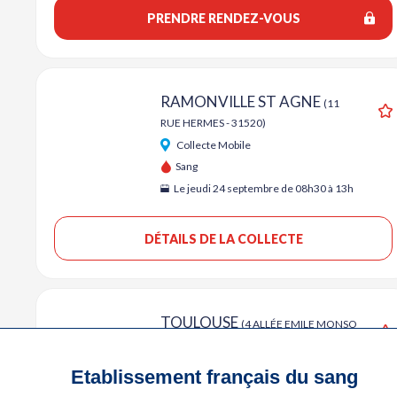
PRENDRE RENDEZ-VOUS
RAMONVILLE ST AGNE
(11
RUE HERMES - 31520)
A
Collecte Mobile
Sang
Le jeudi 24 septembre de 08h30 à 13h
DÉTAILS DE LA COLLECTE
TOULOUSE
(4 ALLÉE EMILE MONSO
- 31030)
A
Collecte Mobile
Etablissement français du sang
Sang