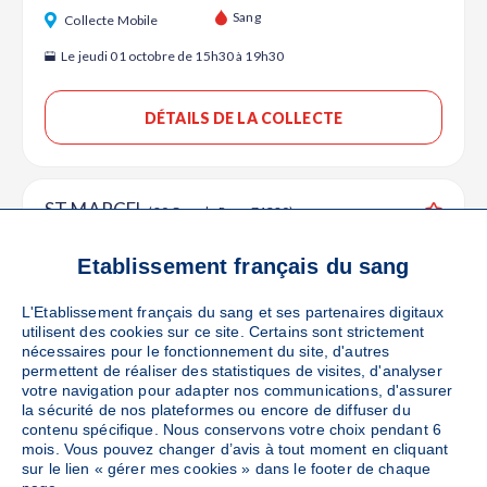
Ajouter
Sang
Collecte Mobile
Le jeudi 01 octobre de 15h30 à 19h30
DÉTAILS DE LA COLLECTE
ST MARCEL
(80 Grande Rue - 71380)
Ajouter
Sang
Collecte Mobile
Etablissement français du sang
Le vendredi 16 octobre de 15h30 à 19h30
L'Etablissement français du sang et ses partenaires digitaux
utilisent des cookies sur ce site. Certains sont strictement
DÉTAILS DE LA COLLECTE
nécessaires pour le fonctionnement du site, d'autres
permettent de réaliser des statistiques de visites, d'analyser
votre navigation pour adapter nos communications, d'assurer
la sécurité de nos plateformes ou encore de diffuser du
contenu spécifique. Nous conservons votre choix pendant 6
ST GERMAIN DU PLAIN
(Place de la Mairie -
mois. Vous pouvez changer d’avis à tout moment en cliquant
71370)
Ajouter
sur le lien « gérer mes cookies » dans le footer de chaque