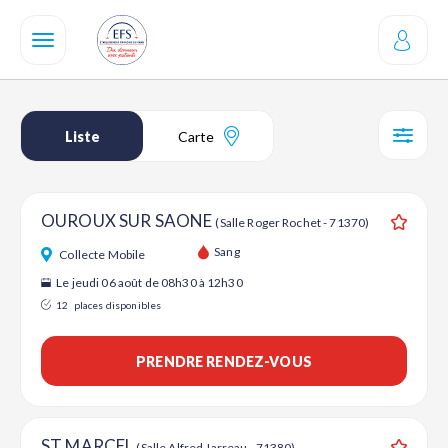
Aller
au
contenu
principal
Liste
Carte
SÉL
OUROUX SUR SAONE
(Salle Roger Rochet - 71370)
Ajouter
Sang
Collecte Mobile
Le jeudi 06 août de 08h30 à 12h30
12
places disponibles
PRENDRE RENDEZ-VOUS
ST MARCEL
(Salle Alfred Jarreau - 71380)