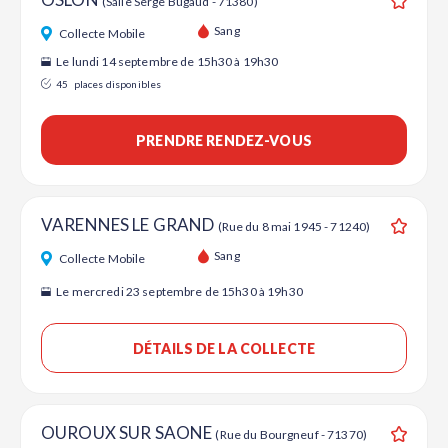
(Salle Serge Bugaud - 71380)
Ajouter
Sang
Collecte Mobile
Le lundi 14 septembre de 15h30 à 19h30
45
places disponibles
PRENDRE RENDEZ-VOUS
VARENNES LE GRAND
(Rue du 8 mai 1945 - 71240)
Ajouter
Sang
Collecte Mobile
Le mercredi 23 septembre de 15h30 à 19h30
DÉTAILS DE LA COLLECTE
OUROUX SUR SAONE
(Rue du Bourgneuf - 71370)