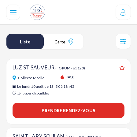
Aller
au
contenu
principal
Liste
Carte
SÉL
LUZ ST SAUVEUR
(FORUM - 65120)
Ajouter
Sang
Collecte Mobile
Le lundi 10 août de 13h30 à 18h45
16
places disponibles
PRENDRE RENDEZ-VOUS
SAINT LARY SOULAN
(SALLE POLYVALENTE -