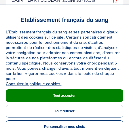
(EQUIPE 1/2 - 65170)
Ajouter
Sang
Collecte Mobile
Le vendredi 23 octobre de 12h15 à 16h45
Etablissement français du sang
31
places disponibles
L'Etablissement français du sang et ses partenaires digitaux
utilisent des cookies sur ce site. Certains sont strictement
PRENDRE RENDEZ-VOUS
nécessaires pour le fonctionnement du site, d'autres
permettent de réaliser des statistiques de visites, d'analyser
votre navigation pour adapter nos communications, d'assurer
la sécurité de nos plateformes ou encore de diffuser du
contenu spécifique. Nous conservons votre choix pendant 6
BAGNERES DE BIGORRE
(15 rue Gambetta -
mois. Vous pouvez changer d’avis à tout moment en cliquant
65200)
Ajouter
sur le lien « gérer mes cookies » dans le footer de chaque
page.
Sang
Collecte Mobile
Consulter la politique cookies.
Le lundi 26 octobre de 12h à 16h30
Tout accepter
DÉTAILS DE LA COLLECTE
Tout refuser
Personnaliser mes choix