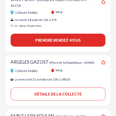
65170)
Ajouter
Sang
Collecte Mobile
Le mardi 18 août de 11h à 17h
61
places disponibles
PRENDRE RENDEZ-VOUS
ARGELES GAZOST
(Place de la République - 65400)
Ajouter
Sang
Collecte Mobile
Le mercredi 21 octobre de 13h à 18h30
DÉTAILS DE LA COLLECTE
SAINT LARY SOULAN