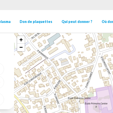
plasma
Don de plaquettes
Qui peut donner ?
Où don
+
−
ME GÉOLOCALISER