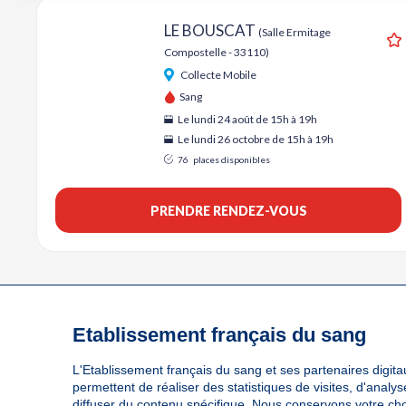
LE BOUSCAT
(Salle Ermitage
Compostelle - 33110)
A
Collecte Mobile
Sang
Le lundi 24 août de 15h à 19h
Le lundi 26 octobre de 15h à 19h
76
places disponibles
PRENDRE RENDEZ-VOUS
Etablissement français du sang
L'Etablissement français du sang et ses partenaires digitau
permettent de réaliser des statistiques de visites, d'anal
diffuser du contenu spécifique. Nous conservons votre ch