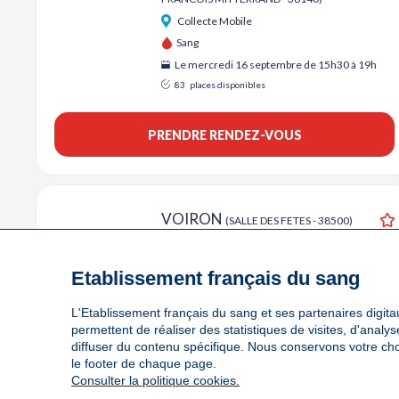
A
Collecte Mobile
Sang
Le mercredi 16 septembre de 15h30 à 19h
83
places disponibles
PRENDRE RENDEZ-VOUS
VOIRON
(SALLE DES FETES - 38500)
A
Collecte Mobile
Sang
Etablissement français du sang
Le jeudi 17 septembre de 15h30 à 19h30
L'Etablissement français du sang et ses partenaires digitau
89
places disponibles
permettent de réaliser des statistiques de visites, d'anal
diffuser du contenu spécifique. Nous conservons votre ch
PRENDRE RENDEZ-VOUS
le footer de chaque page.
Consulter la politique cookies.