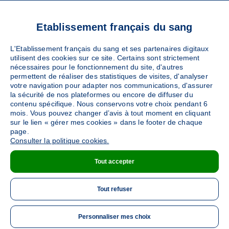
GACE
(rue d'Orléans - 61230)
Ajouter
Sang
Collecte Mobile
Etablissement français du sang
Le lundi 19 octobre de 15h à 19h
L'Etablissement français du sang et ses partenaires digitaux
utilisent des cookies sur ce site. Certains sont strictement
nécessaires pour le fonctionnement du site, d'autres
DÉTAILS DE LA COLLECTE
permettent de réaliser des statistiques de visites, d'analyser
votre navigation pour adapter nos communications, d'assurer
la sécurité de nos plateformes ou encore de diffuser du
contenu spécifique. Nous conservons votre choix pendant 6
VIMOUTIERS
mois. Vous pouvez changer d’avis à tout moment en cliquant
(Rue Marie HAREL - 61120)
sur le lien « gérer mes cookies » dans le footer de chaque
Ajouter
Sang
Collecte Mobile
page.
Consulter la politique cookies.
Le lundi 26 octobre de 15h à 19h
Tout accepter
DÉTAILS DE LA COLLECTE
Tout refuser
Personnaliser mes choix