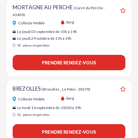
MORTAGNE AU PERCHE
(Carré du Perche -
61400)
Ajouter
Sang
Collecte Mobile
Le jeudi 03 septembre de 15h à 19h
Le jeudi 29 octobre de 15h à 19h
95
places disponibles
PRENDRE RENDEZ-VOUS
BREZOLLES
(Brezolles _ Le Patio - 28170)
Ajouter
Sang
Collecte Mobile
Le lundi 14 septembre de 15h30 à 19h
52
places disponibles
PRENDRE RENDEZ-VOUS