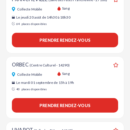
Ajouter
Sang
Collecte Mobile
Le jeudi 20 août de 14h30 à 18h30
64
places disponibles
PRENDRE RENDEZ-VOUS
ORBEC
(Centre Culturel - 14290)
Ajouter
Sang
Collecte Mobile
Le mardi 01 septembre de 15h à 19h
40
places disponibles
PRENDRE RENDEZ-VOUS
LIVAROT