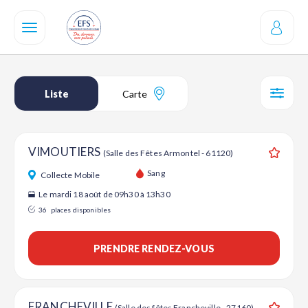
Aller
au
contenu
principal
Liste
Carte
SÉL
VIMOUTIERS
(Salle des Fêtes Armontel - 61120)
Ajouter
Sang
Collecte Mobile
Le mardi 18 août de 09h30 à 13h30
36
places disponibles
PRENDRE RENDEZ-VOUS
FRANCHEVILLE
(Salle des fêtes Francheville - 27160)