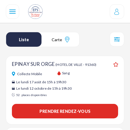
Aller
au
contenu
principal
Liste
Carte
SÉL
EPINAY SUR ORGE
(HOTEL DE VILLE - 91360)
Ajouter
Sang
Collecte Mobile
Le lundi 17 août de 15h à 19h30
Le lundi 12 octobre de 15h à 19h30
52
places disponibles
PRENDRE RENDEZ-VOUS