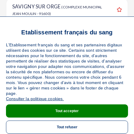
SAVIGNY SUR ORGE
(COMPLEXE MUNICIPAL
JEAN MOULIN - 91600)
Ajouter
Sang
Collecte Mobile
Le mercredi 02 septembre de 15h30 à 20h
Etablissement français du sang
87
places disponibles
L'Etablissement français du sang et ses partenaires digitaux
utilisent des cookies sur ce site. Certains sont strictement
PRENDRE RENDEZ-VOUS
nécessaires pour le fonctionnement du site, d'autres
permettent de réaliser des statistiques de visites, d'analyser
votre navigation pour adapter nos communications, d'assurer
la sécurité de nos plateformes ou encore de diffuser du
contenu spécifique. Nous conservons votre choix pendant 6
VILLEMOISSON
(MAISON DE JUSTICE ET DU DROIT
mois. Vous pouvez changer d’avis à tout moment en cliquant
LE TRIANON - 91360)
Ajouter
sur le lien « gérer mes cookies » dans le footer de chaque
page.
Sang
Collecte Mobile
Consulter la politique cookies.
Le samedi 26 septembre de 10h30 à 16h
Tout accepter
DÉTAILS DE LA COLLECTE
Tout refuser