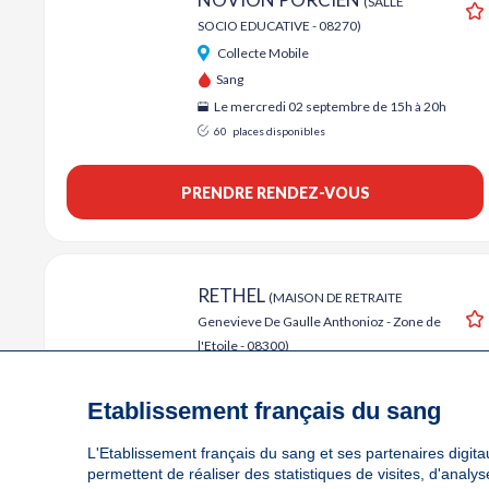
(SALLE
SOCIO EDUCATIVE - 08270)
A
Collecte Mobile
Sang
Le mercredi 02 septembre de 15h à 20h
60
places disponibles
PRENDRE RENDEZ-VOUS
RETHEL
(MAISON DE RETRAITE
Genevieve De Gaulle Anthonioz - Zone de
A
l'Etoile - 08300)
Collecte Mobile
Sang
Etablissement français du sang
Le jeudi 17 septembre de 14h à 19h30
L'Etablissement français du sang et ses partenaires digitau
66
places disponibles
permettent de réaliser des statistiques de visites, d'anal