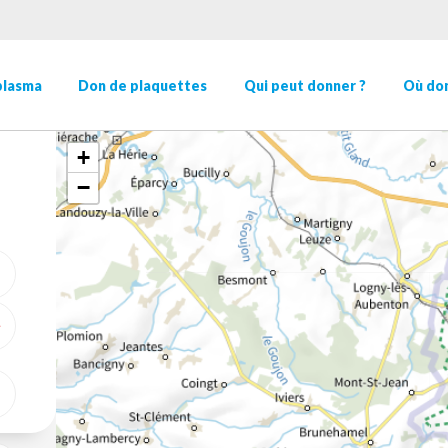
plasma
Don de plaquettes
Qui peut donner ?
Où don
+
−
ME GÉOLOCALISER