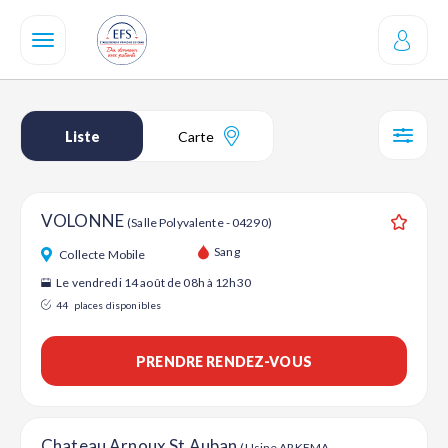
Aller
au
contenu
principal
Liste
Carte
SÉL
VOLONNE
(Salle Polyvalente - 04290)
Ajouter
Sang
Collecte Mobile
Le vendredi 14 août de 08h à 12h30
44
places disponibles
PRENDRE RENDEZ-VOUS
Chateau Arnoux St Auban
(Usine ARKEMA -