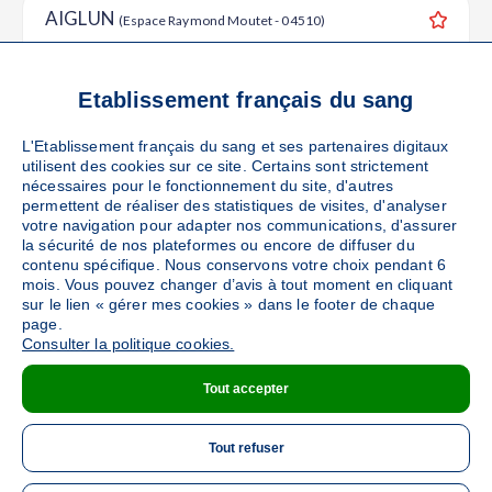
AIGLUN
(Espace Raymond Moutet - 04510)
Ajouter
Sang
Collecte Mobile
Le mardi 22 septembre de 08h à 12h30
Etablissement français du sang
47
places disponibles
L'Etablissement français du sang et ses partenaires digitaux
utilisent des cookies sur ce site. Certains sont strictement
PRENDRE RENDEZ-VOUS
nécessaires pour le fonctionnement du site, d'autres
permettent de réaliser des statistiques de visites, d'analyser
votre navigation pour adapter nos communications, d'assurer
la sécurité de nos plateformes ou encore de diffuser du
SISTERON
contenu spécifique. Nous conservons votre choix pendant 6
(Salle de l'Alcazar - 04200)
mois. Vous pouvez changer d’avis à tout moment en cliquant
Ajouter
Sang
Collecte Mobile
sur le lien « gérer mes cookies » dans le footer de chaque
page.
Le mardi 29 septembre de 08h à 12h30
Consulter la politique cookies.
46
places disponibles
Tout accepter
PRENDRE RENDEZ-VOUS
Tout refuser