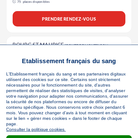
75
places disponibles
PRENDRE RENDEZ-VOUS
BOURG ST MAURICE
(ROUTE DE MONTRIGON -
73700)
Ajouter
Sang
Etablissement français du sang
Collecte Mobile
Le mercredi 07 octobre de 15h30 à 19h
L'Etablissement français du sang et ses partenaires digitaux
utilisent des cookies sur ce site. Certains sont strictement
nécessaires pour le fonctionnement du site, d'autres
DÉTAILS DE LA COLLECTE
permettent de réaliser des statistiques de visites, d'analyser
votre navigation pour adapter nos communications, d'assurer
la sécurité de nos plateformes ou encore de diffuser du
contenu spécifique. Nous conservons votre choix pendant 6
FLUMET
mois. Vous pouvez changer d’avis à tout moment en cliquant
(80 ROUTE DES ARAVIS - 73590)
sur le lien « gérer mes cookies » dans le footer de chaque
Ajouter
Sang
Collecte Mobile
page.
Consulter la politique cookies.
Le mercredi 07 octobre de 16h à 18h30