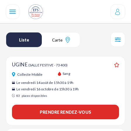
Aller
au
contenu
principal
Liste
Carte
SÉL
UGINE
(SALLE FESTIVE - 73400)
Ajouter
Sang
Collecte Mobile
Le vendredi 14 août de 15h30 à 19h
Le vendredi 16 octobre de 15h30 à 19h
83
places disponibles
PRENDRE RENDEZ-VOUS