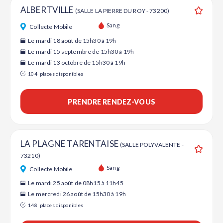
ALBERTVILLE
(SALLE LA PIERRE DU ROY - 73200)
Ajouter
Sang
Collecte Mobile
Le mardi 18 août de 15h30 à 19h
Le mardi 15 septembre de 15h30 à 19h
Le mardi 13 octobre de 15h30 à 19h
104
places disponibles
PRENDRE RENDEZ-VOUS
LA PLAGNE TARENTAISE
(SALLE POLYVALENTE -
73210)
Ajouter
Sang
Collecte Mobile
Le mardi 25 août de 08h15 à 11h45
Le mercredi 26 août de 15h30 à 19h
148
places disponibles