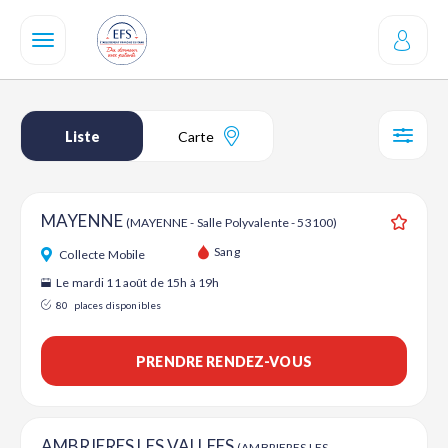
Aller
au
contenu
principal
Liste
Carte
SÉL
MAYENNE
(MAYENNE - Salle Polyvalente - 53100)
Ajouter
Sang
Collecte Mobile
Le mardi 11 août de 15h à 19h
80
places disponibles
PRENDRE RENDEZ-VOUS
AMBRIERES LES VALLEES
(AMBRIERES LES