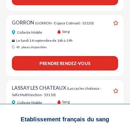
GORRON
(GORRON - Espace Colmont - 53120)
Ajouter
Sang
Collecte Mobile
Le lundi 14 septembre de 16h à 19h
45
places disponibles
PRENDRE RENDEZ-VOUS
LASSAY LES CHATEAUX
(Lassay les chateaux -
Salle Multifonction - 53110)
Ajouter
Sang
Collecte Mobile
Le mercredi 28 octobre de 15h45 à 18h45
47
places disponibles
Etablissement français du sang