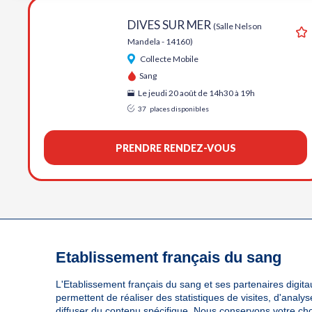
DIVES SUR MER
(Salle Nelson
Mandela - 14160)
Aj
Collecte Mobile
Sang
Le jeudi 20 août de 14h30 à 19h
37
places disponibles
PRENDRE RENDEZ-VOUS
Etablissement français du sang
L'Etablissement français du sang et ses partenaires digitau
permettent de réaliser des statistiques de visites, d'anal
diffuser du contenu spécifique. Nous conservons votre ch