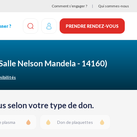
Comment s’engager ?
Qui sommes-nous
ner ?
PRENDRE RENDEZ-VOUS
EFFECTUEZ UNE RECHERCHE
(Salle Nelson Mandela - 14160)
nibilités
s selon votre type de don.
e plasma
Don de plaquettes