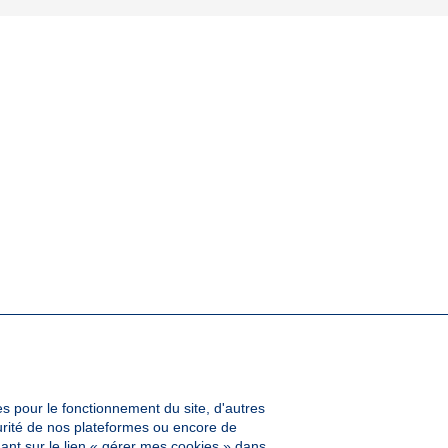
es pour le fonctionnement du site, d'autres
curité de nos plateformes ou encore de
ant sur le lien « gérer mes cookies » dans