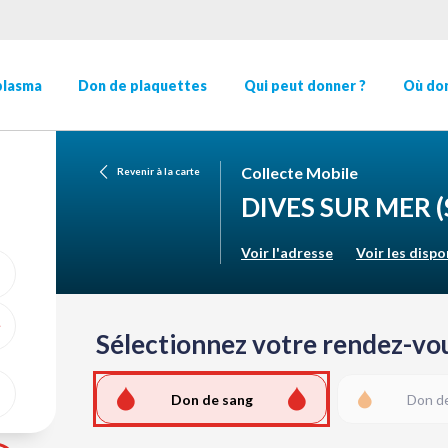
plasma
Don de plaquettes
Qui peut donner ?
Où don
Collecte Mobile
Revenir à la carte
DIVES SUR MER
Voir l'adresse
Voir les dispo
Sélectionnez votre rendez-vou
ME GÉOLOCALISER
Don de sang
Don d