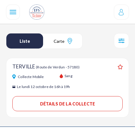
Aller
au
contenu
principal
Liste
Carte
SÉL
TERVILLE
(Route de Verdun - 57180)
Ajouter
Sang
Collecte Mobile
Le lundi 12 octobre de 16h à 19h
DÉTAILS DE LA COLLECTE