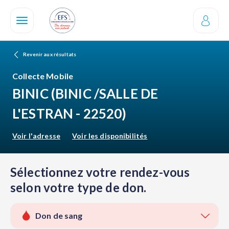
Aller
au
contenu
principal
Revenir aux résultats
Collecte Mobile
BINIC
(BINIC /SALLE DE
L'ESTRAN - 22520)
Voir l'adresse
Voir les disponibilités
Sélectionnez votre rendez-vous
selon votre type de don.
Don de sang