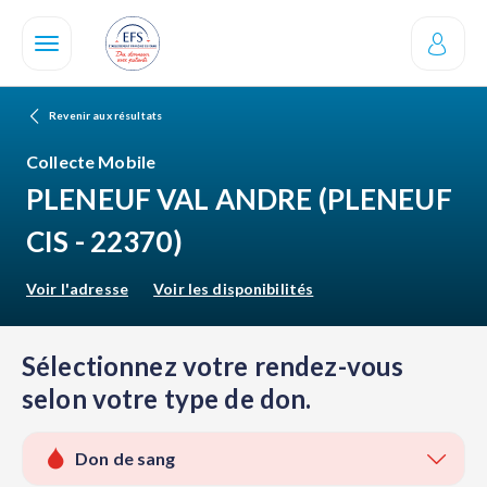
Aller
au
contenu
principal
Revenir aux résultats
Collecte Mobile
PLENEUF VAL ANDRE
(PLENEUF
CIS - 22370)
Voir l'adresse
Voir les disponibilités
Sélectionnez votre rendez-vous
selon votre type de don.
Don de sang