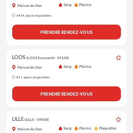
Ajouter
Sang
Plasma
Maison du Don
6474
places disponibles
PRENDRE RENDEZ-VOUS
LOOS
(LOOS Eurasanté - 59120)
Ajouter
Sang
Plasma
Maison du Don
811
places disponibles
PRENDRE RENDEZ-VOUS
LILLE
(LILLE - 59000)
Ajouter
Sang
Plasma
Plaquettes
Maison du Don