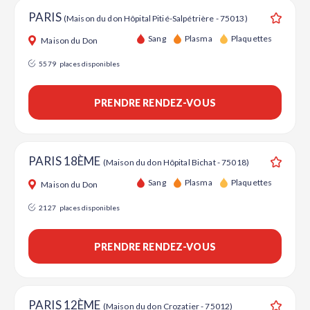
PARIS
(Maison du don Hôpital Pitié-Salpétrière - 75013)
Ajouter
Sang
Plasma
Plaquettes
Maison du Don
5579
places disponibles
PRENDRE RENDEZ-VOUS
PARIS 18ÈME
(Maison du don Hôpital Bichat - 75018)
Ajouter
Sang
Plasma
Plaquettes
Maison du Don
2127
places disponibles
PRENDRE RENDEZ-VOUS
PARIS 12ÈME
(Maison du don Crozatier - 75012)