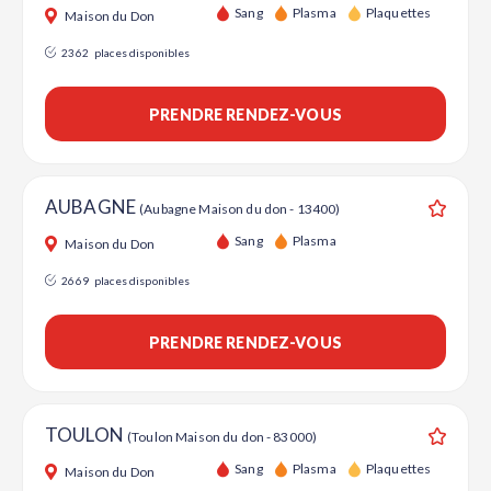
Ajouter
Sang
Plasma
Plaquettes
Maison du Don
2362
places disponibles
PRENDRE RENDEZ-VOUS
AUBAGNE
(Aubagne Maison du don - 13400)
Ajouter
Sang
Plasma
Maison du Don
2669
places disponibles
PRENDRE RENDEZ-VOUS
TOULON
(Toulon Maison du don - 83000)
Ajouter
Sang
Plasma
Plaquettes
Maison du Don