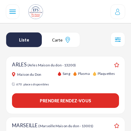
Aller
au
contenu
principal
Liste
Carte
SÉL
ARLES
(Arles Maison du don - 13200)
Ajouter
Sang
Plasma
Plaquettes
Maison du Don
670
places disponibles
PRENDRE RENDEZ-VOUS
MARSEILLE
(Marseille Maison du don - 13001)