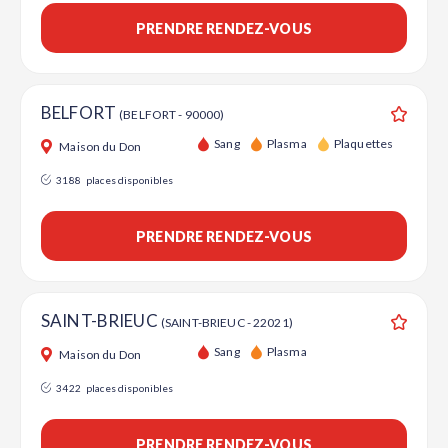
PRENDRE RENDEZ-VOUS
BELFORT
(BELFORT - 90000)
Ajouter
Sang
Plasma
Plaquettes
Maison du Don
3188
places disponibles
PRENDRE RENDEZ-VOUS
SAINT-BRIEUC
(SAINT-BRIEUC - 22021)
Ajouter
Sang
Plasma
Maison du Don
3422
places disponibles
PRENDRE RENDEZ-VOUS