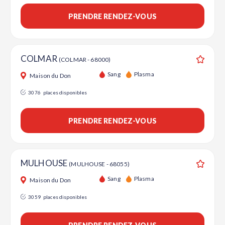
PRENDRE RENDEZ-VOUS
COLMAR
(COLMAR - 68000)
Ajouter
Sang
Plasma
Maison du Don
3076
places disponibles
PRENDRE RENDEZ-VOUS
MULHOUSE
(MULHOUSE - 68055)
Ajouter
Sang
Plasma
Maison du Don
3059
places disponibles