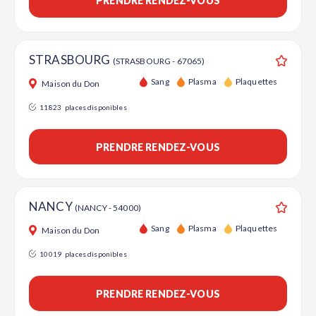
PRENDRE RENDEZ-VOUS
STRASBOURG
(STRASBOURG - 67065)
Ajouter
Sang
Plasma
Plaquettes
Maison du Don
11823
places disponibles
PRENDRE RENDEZ-VOUS
NANCY
(NANCY - 54000)
Ajouter
Sang
Plasma
Plaquettes
Maison du Don
10019
places disponibles
PRENDRE RENDEZ-VOUS