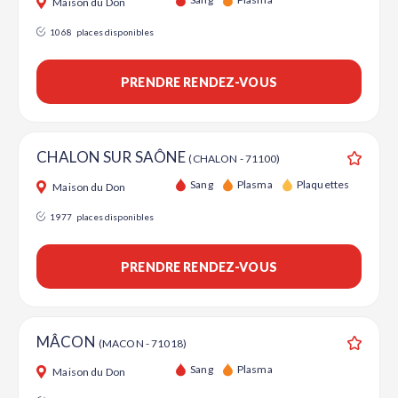
Maison du Don
1068
places disponibles
PRENDRE RENDEZ-VOUS
CHALON SUR SAÔNE
(CHALON - 71100)
Ajouter
Sang
Plasma
Plaquettes
Maison du Don
1977
places disponibles
PRENDRE RENDEZ-VOUS
MÂCON
(MACON - 71018)
Ajouter
Sang
Plasma
Maison du Don