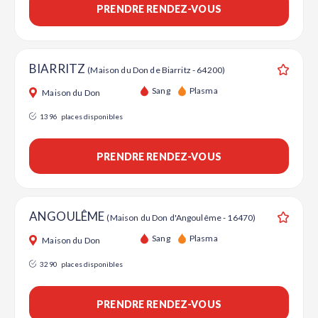
PRENDRE RENDEZ-VOUS
BIARRITZ
(Maison du Don de Biarritz - 64200)
Ajouter
Sang
Plasma
Maison du Don
1396
places disponibles
PRENDRE RENDEZ-VOUS
ANGOULÊME
(Maison du Don d'Angoulême - 16470)
Ajouter
Sang
Plasma
Maison du Don
3290
places disponibles
PRENDRE RENDEZ-VOUS