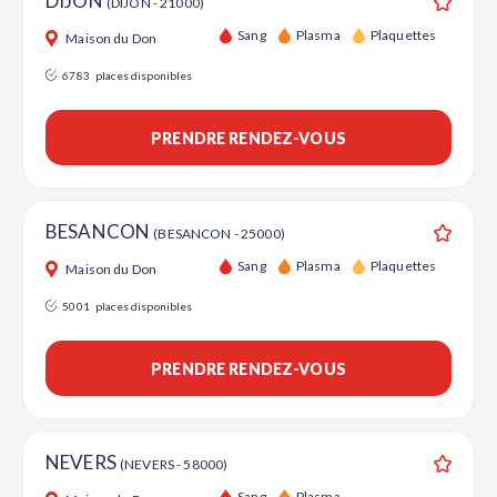
DIJON
(DIJON - 21000)
Ajouter
Sang
Plasma
Plaquettes
Maison du Don
6783
places disponibles
PRENDRE RENDEZ-VOUS
BESANCON
(BESANCON - 25000)
Ajouter
Sang
Plasma
Plaquettes
Maison du Don
5001
places disponibles
PRENDRE RENDEZ-VOUS
NEVERS
(NEVERS - 58000)
Ajouter
Sang
Plasma