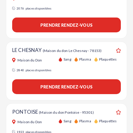
2076
places disponibles
PRENDRE RENDEZ-VOUS
LE CHESNAY
(Maison du don Le Chesnay - 78153)
Ajouter
Sang
Plasma
Plaquettes
Maison du Don
2840
places disponibles
PRENDRE RENDEZ-VOUS
PONTOISE
(Maison du don Pontoise - 95301)
Ajouter
Sang
Plasma
Plaquettes
Maison du Don
1923
places disponibles