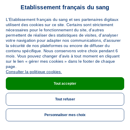
TROYES
Etablissement français du sang
(TROYES - 10003)
Ajouter
Sang
Plasma
Maison du Don
L'Etablissement français du sang et ses partenaires digitaux
utilisent des cookies sur ce site. Certains sont strictement
3552
places disponibles
nécessaires pour le fonctionnement du site, d'autres
permettent de réaliser des statistiques de visites, d'analyser
votre navigation pour adapter nos communications, d'assurer
PRENDRE RENDEZ-VOUS
la sécurité de nos plateformes ou encore de diffuser du
contenu spécifique. Nous conservons votre choix pendant 6
mois. Vous pouvez changer d’avis à tout moment en cliquant
sur le lien « gérer mes cookies » dans le footer de chaque
REIMS
page.
(REIMS - 51092)
Consulter la politique cookies.
Ajouter
Sang
Plasma
Plaquettes
Maison du Don
Tout accepter
5750
places disponibles
Tout refuser
PRENDRE RENDEZ-VOUS
Personnaliser mes choix
ME 
CHARLEVILLE MÉZIÈRES
Ville ou code postal inconnu
(CHARLEVILLE MEZIERES -