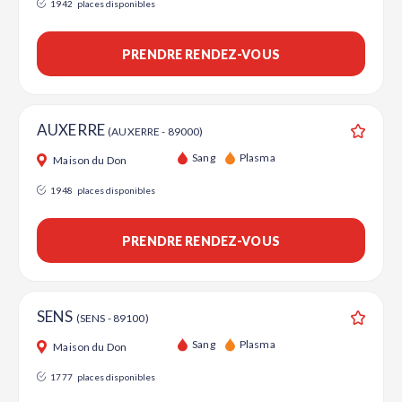
1942
places disponibles
PRENDRE RENDEZ-VOUS
AUXERRE
(AUXERRE - 89000)
Ajouter
Sang
Plasma
Maison du Don
1948
places disponibles
PRENDRE RENDEZ-VOUS
SENS
(SENS - 89100)
Ajouter
Sang
Plasma
Maison du Don
1777
places disponibles