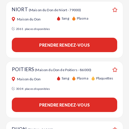
NIORT
(Maison du Don de Niort - 79000)
Ajouter
Sang
Plasma
Maison du Don
2061
places disponibles
PRENDRE RENDEZ-VOUS
POITIERS
(Maison du Don de Poitiers - 86000)
Ajouter
Sang
Plasma
Plaquettes
Maison du Don
3004
places disponibles
PRENDRE RENDEZ-VOUS