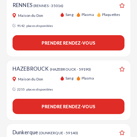
RENNES
(RENNES - 35016)
Ajouter
Sang
Plasma
Plaquettes
Maison du Don
9142
places disponibles
PRENDRE RENDEZ-VOUS
HAZEBROUCK
(HAZEBROUCK - 59190)
Ajouter
Sang
Plasma
Maison du Don
2255
places disponibles
PRENDRE RENDEZ-VOUS
Dunkerque
(DUNKERQUE - 59140)