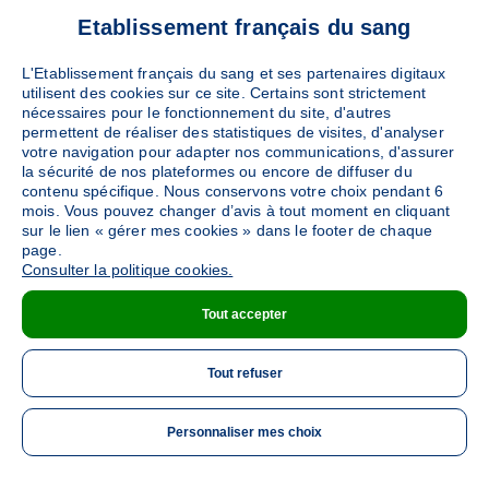
Etablissement français du sang
LA GARDE
(262 Rue des Frères Lumière - 83130)
Ajouter
L'Etablissement français du sang et ses partenaires digitaux
Sang
Collecte Mobile
utilisent des cookies sur ce site. Certains sont strictement
nécessaires pour le fonctionnement du site, d'autres
Le jeudi 08 octobre de 08h30 à 13h
permettent de réaliser des statistiques de visites, d'analyser
votre navigation pour adapter nos communications, d'assurer
la sécurité de nos plateformes ou encore de diffuser du
DÉTAILS DE LA COLLECTE
contenu spécifique. Nous conservons votre choix pendant 6
mois. Vous pouvez changer d’avis à tout moment en cliquant
sur le lien « gérer mes cookies » dans le footer de chaque
page.
Consulter la politique cookies.
Tout accepter
Tout refuser
Personnaliser mes choix
ME 