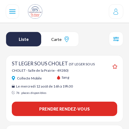
Aller
au
contenu
principal
Liste
Carte
SÉL
ST LEGER SOUS CHOLET
(ST LEGER SOUS
CHOLET - Salle de la Prairie - 49280)
Ajouter
Sang
Collecte Mobile
Le mercredi 12 août de 16h à 19h30
76
places disponibles
PRENDRE RENDEZ-VOUS