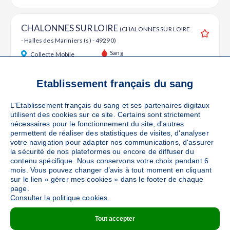
CHALONNES SUR LOIRE
(CHALONNES SUR LOIRE
- Halles des Mariniers (s) - 49290)
Ajouter
Sang
Collecte Mobile
Le jeudi 22 octobre de 16h à 19h30
100
places disponibles
Etablissement français du sang
L'Etablissement français du sang et ses partenaires digitaux
PRENDRE RENDEZ-VOUS
utilisent des cookies sur ce site. Certains sont strictement
nécessaires pour le fonctionnement du site, d'autres
permettent de réaliser des statistiques de visites, d'analyser
votre navigation pour adapter nos communications, d'assurer
LE MAY SUR EVRE
la sécurité de nos plateformes ou encore de diffuser du
(LE MAY SUR EVRE - Salle Jean
contenu spécifique. Nous conservons votre choix pendant 6
Ferrat - 49122)
Ajouter
mois. Vous pouvez changer d’avis à tout moment en cliquant
Sang
Collecte Mobile
sur le lien « gérer mes cookies » dans le footer de chaque
page.
Le vendredi 30 octobre de 16h à 19h30
Consulter la politique cookies.
90
places disponibles
Tout accepter