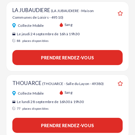
LA JUBAUDIERE
(LA JUBAUDIERE - Maison
Communes de Loisirs - 49510)
Ajouter
Sang
Collecte Mobile
Le jeudi 24 septembre de 16h à 19h30
88
places disponibles
PRENDRE RENDEZ-VOUS
THOUARCE
(THOUARCE - Salle du Layon - 49380)
Ajouter
Sang
Collecte Mobile
Le lundi 28 septembre de 16h30 à 19h30
77
places disponibles
PRENDRE RENDEZ-VOUS