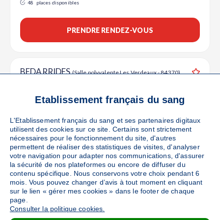
48
places disponibles
PRENDRE RENDEZ-VOUS
BEDARRIDES
(Salle polyvalente Les Verdeaux - 84370)
Ajouter
Sang
Collecte Mobile
Etablissement français du sang
Le jeudi 24 septembre de 15h à 19h30
49
places disponibles
L'Etablissement français du sang et ses partenaires digitaux
utilisent des cookies sur ce site. Certains sont strictement
nécessaires pour le fonctionnement du site, d'autres
PRENDRE RENDEZ-VOUS
permettent de réaliser des statistiques de visites, d'analyser
votre navigation pour adapter nos communications, d'assurer
la sécurité de nos plateformes ou encore de diffuser du
contenu spécifique. Nous conservons votre choix pendant 6
CARPENTRAS
mois. Vous pouvez changer d’avis à tout moment en cliquant
(26 Rond Point de l'Amitié - 84200)
sur le lien « gérer mes cookies » dans le footer de chaque
Ajouter
Sang
Collecte Mobile
page.
Consulter la politique cookies.
Du jeudi 22 au vendredi 23 octobre de 13h30 à 18h