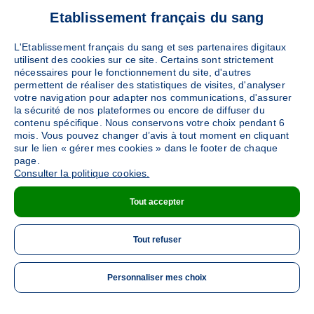
Ajouter
Etablissement français du sang
Sang
Collecte Mobile
Le mardi 08 septembre de 14h à 19h
L'Etablissement français du sang et ses partenaires digitaux
Le mardi 13 octobre de 14h à 19h
utilisent des cookies sur ce site. Certains sont strictement
nécessaires pour le fonctionnement du site, d'autres
178
places disponibles
permettent de réaliser des statistiques de visites, d'analyser
votre navigation pour adapter nos communications, d'assurer
la sécurité de nos plateformes ou encore de diffuser du
PRENDRE RENDEZ-VOUS
contenu spécifique. Nous conservons votre choix pendant 6
mois. Vous pouvez changer d’avis à tout moment en cliquant
sur le lien « gérer mes cookies » dans le footer de chaque
page.
Consulter la politique cookies.
Tout accepter
Tout refuser
Personnaliser mes choix
ME 