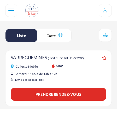
Aller
au
contenu
principal
Liste
Carte
SÉL
SARREGUEMINES
(HOTEL DE VILLE - 57200)
Ajouter
Sang
Collecte Mobile
Le mardi 11 août de 14h à 19h
139
places disponibles
PRENDRE RENDEZ-VOUS
SARREGUEMINES
(Casino des Faïenceries - 57200)