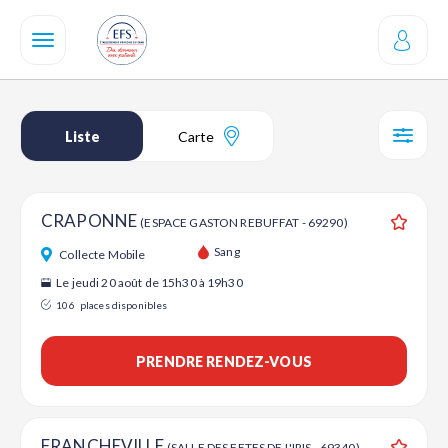
Aller
au
contenu
principal
Liste
Carte
SÉL
CRAPONNE
(ESPACE GASTON REBUFFAT - 69290)
Ajouter
Sang
Collecte Mobile
Le jeudi 20 août de 15h30 à 19h30
106
places disponibles
PRENDRE RENDEZ-VOUS
FRANCHEVILLE
(SALLE DES FETES DE L'IRIS - 69340)