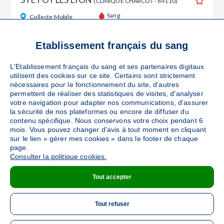
(CLINIQUE CHARCOT - 69110)
Ajouter
Sang
Collecte Mobile
Le mercredi 16 septembre de 14h30 à 18h30
46
places disponibles
Etablissement français du sang
L'Etablissement français du sang et ses partenaires digitaux
PRENDRE RENDEZ-VOUS
utilisent des cookies sur ce site. Certains sont strictement
nécessaires pour le fonctionnement du site, d'autres
permettent de réaliser des statistiques de visites, d'analyser
votre navigation pour adapter nos communications, d'assurer
TASSIN LA DEMI LUNE
la sécurité de nos plateformes ou encore de diffuser du
(ESPACE Jules FERRY -
contenu spécifique. Nous conservons votre choix pendant 6
69160)
Ajouter
mois. Vous pouvez changer d’avis à tout moment en cliquant
Sang
Collecte Mobile
sur le lien « gérer mes cookies » dans le footer de chaque
page.
Le lundi 26 octobre de 15h à 19h
Consulter la politique cookies.
0
place disponible
Tout accepter
PRENDRE RENDEZ-VOUS
Tout refuser