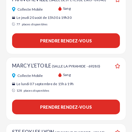
Ajouter
Sang
Collecte Mobile
Le jeudi 20 août de 15h30 à 19h30
77
places disponibles
PRENDRE RENDEZ-VOUS
MARCY L'ETOILE
(SALLE LA PYRAMIDE - 69280)
Ajouter
Sang
Collecte Mobile
Le lundi 07 septembre de 15h à 19h
128
places disponibles
PRENDRE RENDEZ-VOUS
STE FOY LES LYON